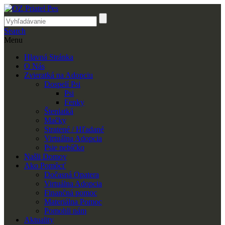
Search
Menu
Hlavná Stránka
O Nás
Zvieratká na Adopciu
Dospelí Psi
Psi
Fenky
Šteniatká
Mačky
Stratené / Hľadané
Virtuálna Adopcia
Psie nebíčko
Našli Domov
Ako Pomôcť
Dočasná Opatera
Virtuálna Adopcia
Finančná pomoc
Materiálna Pomoc
Pomohli nám
Aktuality