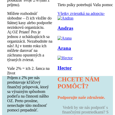
poukázať svoje 2% (daň z
Tieto psíky potrebujú Vašu pomoc
príjmu).
Všetky zvieratká na adopciu
›
Môžete rozhodnúť
slobodne – či ich vložíte do
štátnej kasy alebo podporíte
neziskovú organizáciu.
Andras
Aj OZ Priateľ Pes je
jednou z uchádzajúcich sa
organizácii. Nezabudnite na
nás! Aj v tomto roku ich
Arana
môžete darovať na
záchranu opustených a
týraných zvierat.
Hector
Vaše 2% = ich 2. šanca na
život
Príjem z 2% pre nás
CHCETE NÁM
predstavuje kľúčový
POMÔCŤ?
finančný príspevok, ktorý
sa výrazným spôsobom
podieľa na činnosti nášho
Podporujte naše združenie.
OZ. Preto prosíme,
nenechajte túto možnosť
Vedeli by ste nás podporiť s
pomoci prepadnúť.
finančnými prostriedkami? S