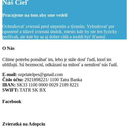
Náš Cieľ
Pracujeme na tom aby sme vedeli
Ochraňovať zvieratá pred utrpením a týraním. Vybudovať pre
opustené a túlavé zvieratá útulok, miesto kde by nie len fyzicky
prežívali, ale kde by sa aj dobre cítili a mohli byť šťastný.
O Nás
Cítime potrebu pomáhať im, lebo je stále dosť ľudí, ktorí im
ubližujú. Sú bezmocní, odkázaní na milosť a nemilosť nás ľudí.
E-mail:
ozpriatelpes@gmail.com
Číslo účtu:
2921898221/ 1100 Tatra Banka
IBAN:
SK33 1100 0000 0029 2189 8221
SWIFT:
TATR SK BX
Facebook
Zvieratká na Adopciu