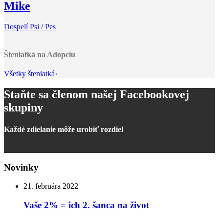
Mike
Dospelí Psi / Pes
Šteniatká na Adopciu
Všetky šteniatká
›
Staňte sa členom našej Facebookovej
skupiny
Každé zdielanie môže urobiť rozdiel
Novinky
21. februára 2022
Vaše 2% = ich 2. šanca na život