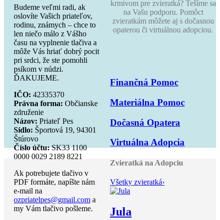
krmivom pre zvieratká? Tešíme sa
Budeme veľmi radi, ak
na Vašu podporu. Pomôct
oslovíte Vašich priateľov,
zvieratkám môžete aj s dočasnou
rodinu, známych – chce to
opaterou či virtuálnou adopciou.
len niečo málo z Vášho
času na vyplnenie tlačiva a
môže Vás hriať dobrý pocit
pri srdci, že ste pomohli
psíkom v núdzi.
ĎAKUJEME.
Finančná Pomoc
IČO:
42335370
Materiálna Pomoc
Právna forma:
Občianske
združenie
Názov:
Priateľ Pes
Dočasná Opatera
Sídlo:
Športová 19, 94301
Štúrovo
Virtuálna Adopcia
Číslo účtu:
SK33 1100
0000 0029 2189 8221
Zvieratká na Adopciu
Ak potrebujete tlačivo v
Všetky zvieratká
›
PDF formáte, napíšte nám
e-mail na
ozpriatelpes@gmail.com
a
my Vám tlačivo pošleme.
Jula