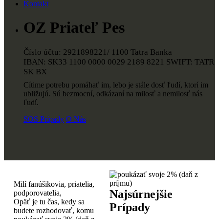
Kontakt
OZ Priateľ Pes
Číslo účtu: 2921898221/ 1100 Tatra Banka
IBAN: SK33 1100 0000 0029 2189 8221 SWIFT: TATR
SK BX
Cítime potrebu pomáhať im, lebo je stále dosť ľudí, ktorí im
ubližujú. Sú bezmocní, odkázaní na milosť a nemilosť nás
ľudí.
SOS Prípady
O Nás
Milí fanúšikovia, priatelia,
Najsúrnejšie
podporovatelia,
Opäť je tu čas, kedy sa
Prípady
budete rozhodovať, komu