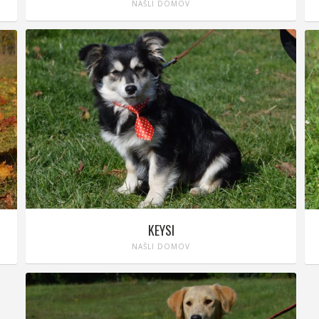
NAŠLI DOMOV
KEYSI
NAŠLI DOMOV