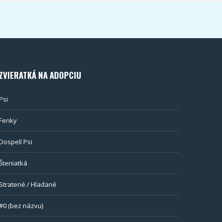
ZVIERATKÁ NA ADOPCIU
Psi
Fenky
Dospelí Psi
Šteniatká
Stratené / Hladané
#0 (bez názvu)