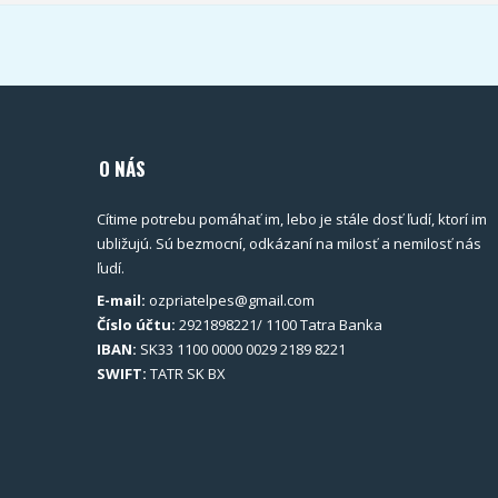
O NÁS
Cítime potrebu pomáhať im, lebo je stále dosť ľudí, ktorí im
ubližujú. Sú bezmocní, odkázaní na milosť a nemilosť nás
ľudí.
E-mail:
ozpriatelpes@gmail.com
Číslo účtu:
2921898221/ 1100 Tatra Banka
IBAN:
SK33 1100 0000 0029 2189 8221
SWIFT:
TATR SK BX