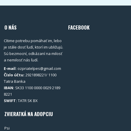
O NÁS
FACEBOOK
Cítime potrebu pomáhať im, lebo
je stále dosť ľudí, ktorí im ubližujú.
Sú bezmocní, odkázaní na milosť
a nemilosť nás ľudí.
E-mail:
ozpriatelpes@gmail.com
Číslo účtu:
2921898221/ 1100
Tatra Banka
IBAN:
SK33 1100 0000 0029 2189
8221
SWIFT:
TATR SK BX
ZVIERATKÁ NA ADOPCIU
Psi