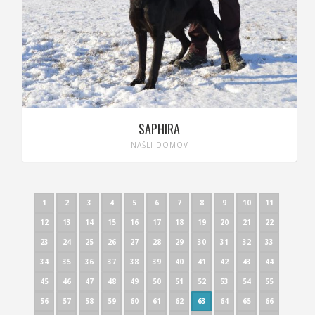
SAPHIRA
NAŠLI DOMOV
1
2
3
4
5
6
7
8
9
10
11
12
13
14
15
16
17
18
19
20
21
22
23
24
25
26
27
28
29
30
31
32
33
34
35
36
37
38
39
40
41
42
43
44
45
46
47
48
49
50
51
52
53
54
55
56
57
58
59
60
61
62
63
64
65
66