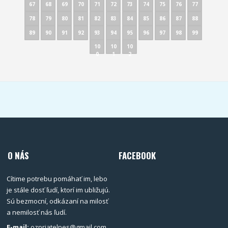
67
68
69
70
71
72
73
74
75
76
77
78
79
80
81
82
83
84
85
86
87
88
89
90
91
92
93
94
95
96
97
98
99
10
10
10
0
1
2
O NÁS
FACEBOOK
Cítime potrebu pomáhať im, lebo
je stále dosť ľudí, ktorí im ubližujú.
Sú bezmocní, odkázaní na milosť
a nemilosť nás ľudí.
E-mail:
ozpriatelpes@gmail.com