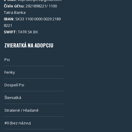
Číslo účtu:
2921898221/ 1100
Tatra Banka
IBAN:
SK33 1100 0000 0029 2189
8221
SWIFT:
TATR SK BX
ZVIERATKÁ NA ADOPCIU
Psi
Fenky
Dospelí Psi
Šteniatká
Stratené / Hladané
#0 (bez názvu)