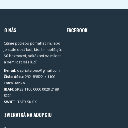
O NÁS
FACEBOOK
Cítime potrebu pomáhať im, lebo
je stále dosť ľudí, ktorí im ubližujú.
Sú bezmocní, odkázaní na milosť
a nemilosť nás ľudí.
E-mail:
ozpriatelpes@gmail.com
Číslo účtu:
2921898221/ 1100
Tatra Banka
IBAN:
SK33 1100 0000 0029 2189
8221
SWIFT:
TATR SK BX
ZVIERATKÁ NA ADOPCIU