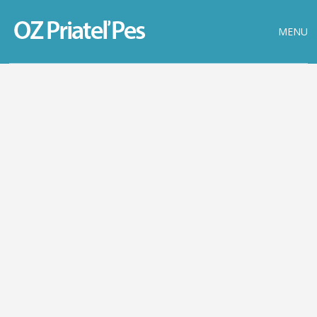
MENU
ĎALŠIE ZVIERATKÁ
JULA
DERRY
DOSPELÍ PSI / FENKA
DOSPELÍ PSI / PES
NONA
DOSPELÍ PSI / FENKA