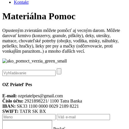
Kontakt
Materiálna Pomoc
Opusteným zvieratám môžete pomôcť aj vecným darom. Môžete
darovať krmivo (konzervy, granule, piškóty), deky, uteráky,
matrace, chovateľské potreby (obojky, vodítka, misky, náhubky,
peliešky, hračky), lieky pre psy a mačky (odčervovacie, proti
vonkajším parazitom..) a mnoho ďalších vecí.
OZ Priateľ Pes
E-mail:
ozpriatelpes@gmail.com
Číslo účtu:
2921898221/ 1100 Tatra Banka
IBAN:
SK33 1100 0000 0029 2189 8221
SWIFT:
TATR SK BX
Poslať