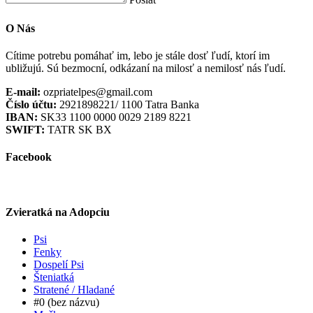
O Nás
Cítime potrebu pomáhať im, lebo je stále dosť ľudí, ktorí im
ubližujú. Sú bezmocní, odkázaní na milosť a nemilosť nás ľudí.
E-mail:
ozpriatelpes@gmail.com
Číslo účtu:
2921898221/ 1100 Tatra Banka
IBAN:
SK33 1100 0000 0029 2189 8221
SWIFT:
TATR SK BX
Facebook
Zvieratká na Adopciu
Psi
Fenky
Dospelí Psi
Šteniatká
Stratené / Hladané
#0 (bez názvu)