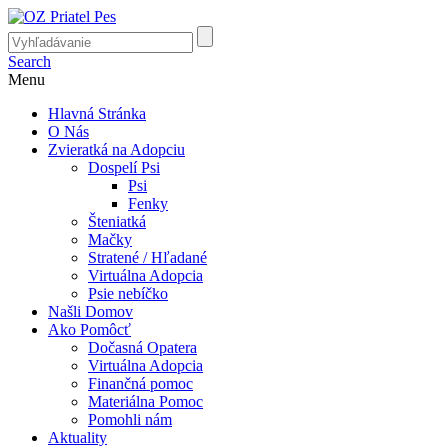
Search
Menu
Hlavná Stránka
O Nás
Zvieratká na Adopciu
Dospelí Psi
Psi
Fenky
Šteniatká
Mačky
Stratené / Hľadané
Virtuálna Adopcia
Psie nebíčko
Našli Domov
Ako Pomôcť
Dočasná Opatera
Virtuálna Adopcia
Finančná pomoc
Materiálna Pomoc
Pomohli nám
Aktuality