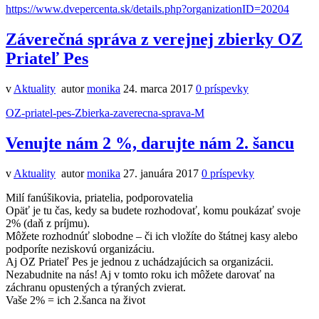
https://www.dvepercenta.sk/details.php?organizationID=20204
Záverečná správa z verejnej zbierky OZ
Priateľ Pes
v
Aktuality
autor
monika
24. marca 2017
0
príspevky
OZ-priatel-pes-Zbierka-zaverecna-sprava-M
Venujte nám 2 %, darujte nám 2. šancu
v
Aktuality
autor
monika
27. januára 2017
0
príspevky
Milí fanúšikovia, priatelia, podporovatelia
Opäť je tu čas, kedy sa budete rozhodovať, komu poukázať svoje
2% (daň z príjmu).
Môžete rozhodnúť slobodne – či ich vložíte do štátnej kasy alebo
podporíte neziskovú organizáciu.
Aj OZ Priateľ Pes je jednou z uchádzajúcich sa organizácii.
Nezabudnite na nás! Aj v tomto roku ich môžete darovať na
záchranu opustených a týraných zvierat.
Vaše 2% = ich 2.šanca na život