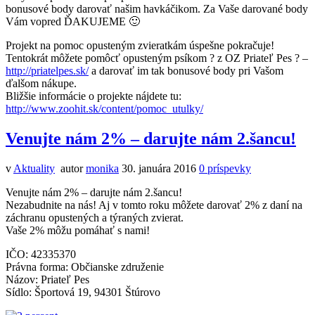
bonusové body darovať našim havkáčikom. Za Vaše darované body
Vám vopred ĎAKUJEME 🙂
Projekt na pomoc opusteným zvieratkám úspešne pokračuje!
Tentokrát môžete pomôcť opusteným psíkom ? z OZ Priateľ Pes ? –
http://priatelpes.sk/
a darovať im tak bonusové body pri Vašom
ďalšom nákupe.
Bližšie informácie o projekte nájdete tu:
http://www.zoohit.sk/content/pomoc_utulky/
Venujte nám 2% – darujte nám 2.šancu!
v
Aktuality
autor
monika
30. januára 2016
0
príspevky
Venujte nám 2% – darujte nám 2.šancu!
Nezabudnite na nás! Aj v tomto roku môžete darovať 2% z daní na
záchranu opustených a týraných zvierat.
Vaše 2% môžu pomáhať s nami!
IČO: 42335370
Právna forma: Občianske združenie
Názov: Priateľ Pes
Sídlo: Športová 19, 94301 Štúrovo