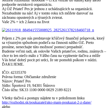
Môžete rozhodnúť slobodne – či ich vložíte do štátnej kasy alebo
podporíte neziskovú organizáciu.
Aj OZ Priateľ Pes je jednou z uchádzajúcich sa organizácii.
Nezabudnite na nás! Aj v tomto roku ich môžete darovať na
záchranu opustených a týraných zvierat.
Vaše 2% = ich 2.ša
nca na život
Príjem z 2% pre nás predstavuje kľúčový finančný príspevok, ktorý
sa výrazným spôsobom podieľa na činnosti nášho OZ. Preto
prosíme, nenechajte túto možnosť pomoci prepadnúť.
Budeme veľmi radi, ak oslovíte Vašich priateľov, rodinu, známych –
chce to len niečo málo z Vášho času na vyplnenie tlačiva a môže
Vás hriať dobrý pocit pri srdci, že ste pomohli psíkom v núdzi.
ĎAKUJEME.
IČO: 42335370
Právna forma: Občianske združenie
Názov: Priateľ Pes
Sídlo: Športová 19, 94301 Štúrovo
Číslo účtu: SK33 1100 0000 0029 2189 8221
Všetky tlačivá a postupy nájdete tu v priloženom linku
http://rozhodni.sk/poukazatel/ako-mam-poukazat-2-z-dane/
alebo