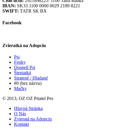
Číslo účtu:
2921898221/ 1100 Tatra Banka
IBAN:
SK33 1100 0000 0029 2189 8221
SWIFT:
TATR SK BX
Facebook
Zvieratká na Adopciu
Psi
Fenky
Dospelí Psi
Šteniatká
Stratené / Hladané
#0 (bez názvu)
Mačky
© 2013, OZ OZ Priatel Pes
Hlavná Stránka
O Nás
Zvieratá na Adopciu
Kontakt