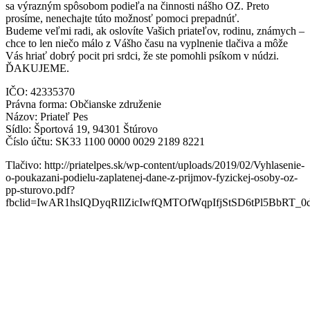
sa výrazným spôsobom podieľa na činnosti nášho OZ. Preto
prosíme, nenechajte túto možnosť pomoci prepadnúť.
Budeme veľmi radi, ak oslovíte Vašich priateľov, rodinu, známych –
chce to len niečo málo z Vášho času na vyplnenie tlačiva a môže
Vás hriať dobrý pocit pri srdci, že ste pomohli psíkom v núdzi.
ĎAKUJEME.
IČO: 42335370
Právna forma: Občianske združenie
Názov: Priateľ Pes
Sídlo: Športová 19, 94301 Štúrovo
Číslo účtu: SK33 1100 0000 0029 2189 8221
Tlačivo: http://priatelpes.sk/wp-content/uploads/2019/02/Vyhlasenie-
o-poukazani-podielu-zaplatenej-dane-z-prijmov-fyzickej-osoby-oz-
pp-sturovo.pdf?
fbclid=IwAR1hsIQDyqRIlZicIwfQMTOfWqpIfjStSD6tPl5BbRT