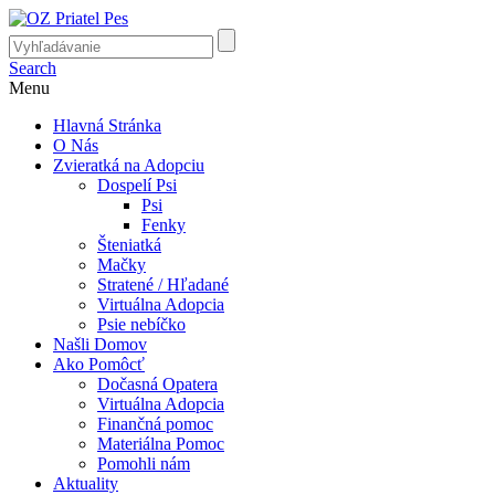
Search
Menu
Hlavná Stránka
O Nás
Zvieratká na Adopciu
Dospelí Psi
Psi
Fenky
Šteniatká
Mačky
Stratené / Hľadané
Virtuálna Adopcia
Psie nebíčko
Našli Domov
Ako Pomôcť
Dočasná Opatera
Virtuálna Adopcia
Finančná pomoc
Materiálna Pomoc
Pomohli nám
Aktuality