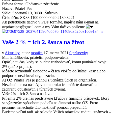
Právna forma: Občianske združenie
Názov: Priateľ Pes
Sídlo: Športová 19, 94301 Štúrovo
Číslo účtu: SK33 1100 0000 0029 2189 8221
Ak potrebujete tlačivo v PDF formáte, napíšte nám e-mail na
ozpriatelpes@gmail.com a my Vám tlačivo pošleme
Vaše 2 % = ich 2. šanca na život
v
Aktuality
autor
monika
17. marca 2021
0
príspevky
Milí fanúšikovia, priatelia, podporovatelia,
Opäť je tu čas, kedy sa budete rozhodovať, komu poukázať svoje
2% (daň z príjmu).
Môžete rozhodnúť slobodne – či ich vložíte do štátnej kasy alebo
podporíte neziskovú organizáciu.
Aj OZ Priateľ Pes je jednou z uchádzajúcich sa organizácii.
Nezabudnite na nás! Aj v tomto roku ich môžete darovať na
záchranu opustených a týraných zvierat.
Vaše 2% = ich 2. šanca na život
Príjem z 2% pre nás predstavuje kľúčový finančný príspevok, ktorý
sa výrazným spôsobom podieľa na činnosti nášho OZ. Preto
prosíme, nenechajte túto možnosť pomoci prepadnúť.
Budeme veľmi radi, ak oslovíte Vašich priateľov, rodinu, známych –