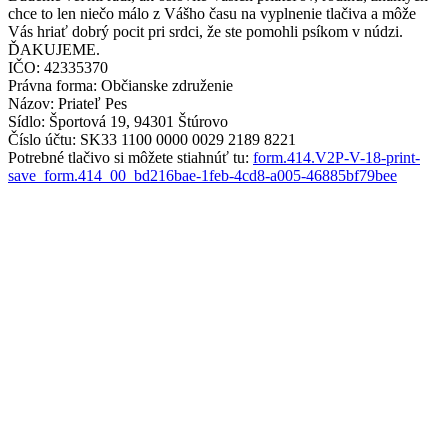
chce to len niečo málo z Vášho času na vyplnenie tlačiva a môže
Vás hriať dobrý pocit pri srdci, že ste pomohli psíkom v núdzi.
ĎAKUJEME.
IČO: 42335370
Právna forma: Občianske združenie
Názov: Priateľ Pes
Sídlo: Športová 19, 94301 Štúrovo
Číslo účtu: SK33 1100 0000 0029 2189 8221
Potrebné tlačivo si môžete stiahnúť tu:
form.414.V2P-V-18-print-
save_form.414_00_bd216bae-1feb-4cd8-a005-46885bf79bee