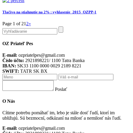
Tlačivo na stiahnutie na 2% : vyhlasenie_2015_OZPP-1
Page 1 of 2
1
2
»
OZ Priateľ Pes
E-mail:
ozpriatelpes@gmail.com
Číslo účtu:
2921898221/ 1100 Tatra Banka
IBAN:
SK33 1100 0000 0029 2189 8221
SWIFT:
TATR SK BX
Poslať
O Nás
Cítime potrebu pomáhať im, lebo je stále dosť ľudí, ktorí im
ubližujú. Sú bezmocní, odkázaní na milosť a nemilosť nás ľudí.
E-mail:
ozpriatelpes@gmail.com