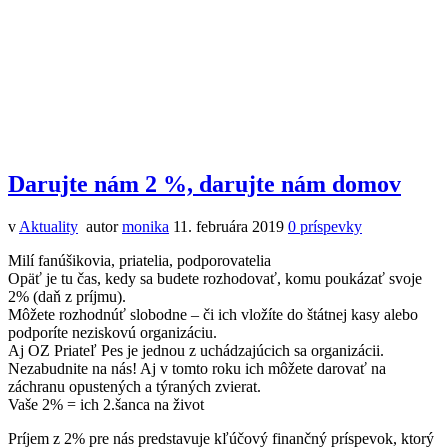
Darujte nám 2 %, darujte nám domov
v
Aktuality
autor
monika
11. februára 2019
0
príspevky
Milí fanúšikovia, priatelia, podporovatelia
Opäť je tu čas, kedy sa budete rozhodovať, komu poukázať svoje
2% (daň z príjmu).
Môžete rozhodnúť slobodne – či ich vložíte do štátnej kasy alebo
podporíte neziskovú organizáciu.
Aj OZ Priateľ Pes je jednou z uchádzajúcich sa organizácii.
Nezabudnite na nás! Aj v tomto roku ich môžete darovať na
záchranu opustených a týraných zvierat.
Vaše 2% = ich 2.ša
nca na život
Príjem z 2% pre nás predstavuje kľúčový finančný príspevok, ktorý