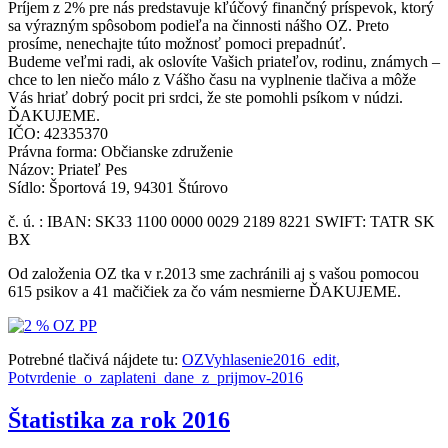
Príjem z 2% pre nás predstavuje kľúčový finančný príspevok, ktorý
sa výrazným spôsobom podieľa na činnosti nášho OZ. Preto
prosíme, nenechajte túto možnosť pomoci prepadnúť.
Budeme veľmi radi, ak oslovíte Vašich priateľov, rodinu, známych –
chce to len niečo málo z Vášho času na vyplnenie tlačiva a môže
Vás hriať dobrý pocit pri srdci, že ste pomohli psíkom v núdzi.
ĎAKUJEME.
IČO: 42335370
Právna forma: Občianske združenie
Názov: Priateľ Pes
Sídlo: Športová 19, 94301 Štúrovo
č. ú. : IBAN: SK33 1100 0000 0029 2189 8221 SWIFT: TATR SK
BX
Od založenia OZ tka v r.2013 sme zachránili aj s vašou pomocou
615 psikov a 41 mačičiek za čo vám nesmierne ĎAKUJEME.
Potrebné tlačivá nájdete tu:
OZVyhlasenie2016_edit,
Potvrdenie_o_zaplateni_dane_z_prijmov-2016
Štatistika za rok 2016