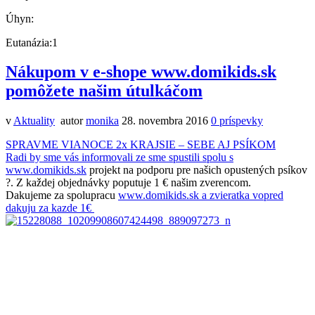
Úhyn:
Eutanázia:1
Nákupom v e-shope www.domikids.sk
pomôžete našim útulkáčom
v
Aktuality
autor
monika
28. novembra 2016
0
príspevky
SPRAVME VIANOCE 2x KRAJSIE – SEBE AJ PSÍKOM
Radi by sme vás informovali ze sme spustili spolu s
www.domikids.sk
projekt na podporu pre našich opustených psíkov
?
. Z každej objednávky poputuje 1 € našim zverencom.
Dakujeme za spolupracu
www.domikids.sk
a zvieratka vopred
dakuju za kazde 1€