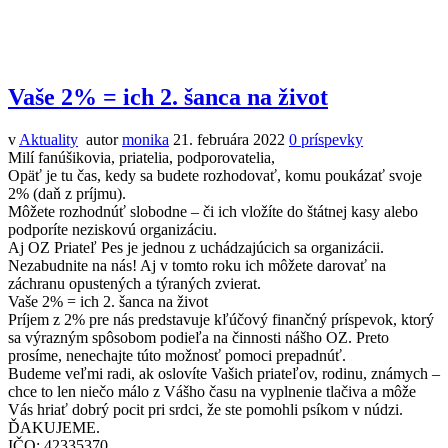
Vaše 2% = ich 2. šanca na život
v
Aktuality
autor
monika
21. februára 2022
0
príspevky
Milí fanúšikovia, priatelia, podporovatelia,
Opäť je tu čas, kedy sa budete rozhodovať, komu poukázať svoje
2% (daň z príjmu).
Môžete rozhodnúť slobodne – či ich vložíte do štátnej kasy alebo
podporíte neziskovú organizáciu.
Aj OZ Priateľ Pes je jednou z uchádzajúcich sa organizácii.
Nezabudnite na nás! Aj v tomto roku ich môžete darovať na
záchranu opustených a týraných zvierat.
Vaše 2% = ich 2. šanca na život
Príjem z 2% pre nás predstavuje kľúčový finančný príspevok, ktorý
sa výrazným spôsobom podieľa na činnosti nášho OZ. Preto
prosíme, nenechajte túto možnosť pomoci prepadnúť.
Budeme veľmi radi, ak oslovíte Vašich priateľov, rodinu, známych –
chce to len niečo málo z Vášho času na vyplnenie tlačiva a môže
Vás hriať dobrý pocit pri srdci, že ste pomohli psíkom v núdzi.
ĎAKUJEME.
IČO: 42335370