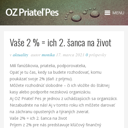
MENU
Vaše 2 % = ich 2. šanca na život
v
aktuality
autor
monika
17. marca 2021
0
príspevky
Milí fanúšikovia, priatelia, podporovatelia,
Opäť je tu čas, kedy sa budete rozhodovať, komu
poukázať svoje 2% (daň z príjmu).
Môžete rozhodnúť slobodne – či ich vložíte do štátnej
kasy alebo podporíte neziskovú organizáciu.
Aj OZ Priateľ Pes je jednou z uchádzajúcich sa organizácii.
Nezabudnite na nás! Aj v tomto roku ich môžete darovať
na záchranu opustených a týraných zvierat.
Vaše 2% = ich 2. šanca na život
Príjem z 2% pre nás predstavuje kľúčový finančný