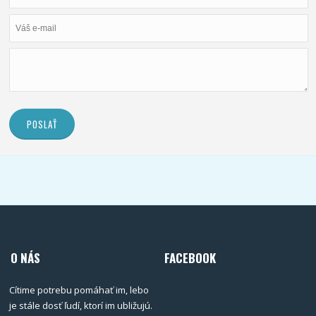
POSLAŤ
O NÁS
FACEBOOK
Cítime potrebu pomáhať im, lebo
je stále dosť ľudí, ktorí im ubližujú.