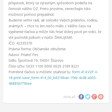
príspevok, ktorý sa výrazným spôsobom podieľa na
činnosti nášho OZ. Preto prosíme, nenechajte túto
možnosť pomoci prepadnúť.
Budeme veľmi radi, ak oslovíte Vašich priateľov, rodinu,
známych – chce to len niečo málo z Vášho času na
vyplnenie tlačiva a môže Vás hriať dobrý pocit pri srdci, že
ste pomohli psíkom v núdzi. ĎAKUJEME.
IČO: 42335370
Právna forma: Občianske združenie
Názov: Priateľ Pes
Sídlo: Športová 19, 94301 Štúrovo
Číslo účtu: SK33 1100 0000 0029 2189 8221
Potrebné tlačivo si môžete stiahnúť tu:
form.414.V2P-V-
18-print-save_form.414_00_bd216bae-1feb-4cd8-a005-
46885bf79bee
ZDIELAŤ