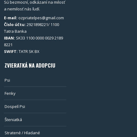
Sú bezmocní, odkázaní na milosť
a nemilosť nás ľudí.
E-mail:
ozpriatelpes@gmail.com
Číslo účtu:
2921898221/ 1100
Tatra Banka
IBAN:
SK33 1100 0000 0029 2189
8221
SWIFT:
TATR SK BX
ZVIERATKÁ NA ADOPCIU
Psi
Fenky
Dospelí Psi
Šteniatká
Stratené / Hladané