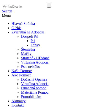
Search
Menu
Hlavná Stránka
O Nás
Zvieratká na Adopciu
Dospelí Psi
Psi
Fenky
Šteniatká
Mačky
Stratené / Hľadané
Virtuálna Adopcia
Psie nebíčko
Našli Domov
Ako Pomôcť
Dočasná Opatera
Virtuálna Adopcia
Finančná pomoc
Materiálna Pomoc
Pomohli nám
Aktuality
Kontakt