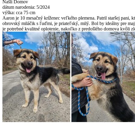
Našli Domov
dátum narodenia: 5/2024
výška: cca 75 cm
Aaron je 10 mesačný kríženec veľkého plemena. Patril staršej pani, kt
obrovský miláčik s ľuďmi, je priateľský, milý. Bol by ideálny pre ma
je potrebné kvalitné oplotenie, nakoľko z predošlého domova kvôli z