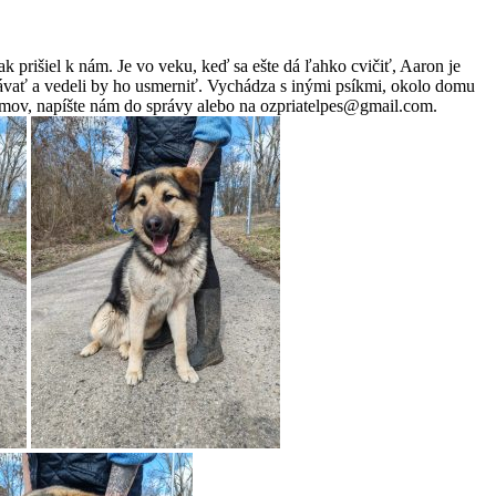
k prišiel k nám. Je vo veku, keď sa ešte dá ľahko cvičiť, Aaron je
akávať a vedeli by ho usmerniť. Vychádza s inými psíkmi, okolo domu
domov, napíšte nám do správy alebo na ozpriatelpes@gmail.com.