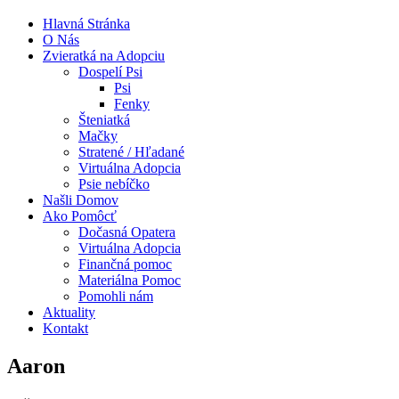
Hlavná Stránka
O Nás
Zvieratká na Adopciu
Dospelí Psi
Psi
Fenky
Šteniatká
Mačky
Stratené / Hľadané
Virtuálna Adopcia
Psie nebíčko
Našli Domov
Ako Pomôcť
Dočasná Opatera
Virtuálna Adopcia
Finančná pomoc
Materiálna Pomoc
Pomohli nám
Aktuality
Kontakt
Aaron