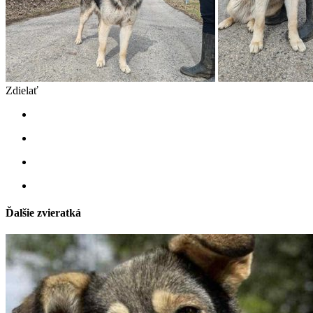
Zdielať
Ďalšie zvieratká