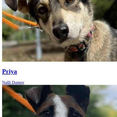
Priya
Našli Domov