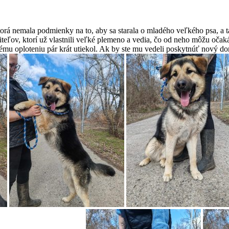
orá nemala podmienky na to, aby sa starala o mladého veľkého psa, a ta
jiteľov, ktorí už vlastnili veľké plemeno a vedia, čo od neho môžu oč
lému oploteniu pár krát utiekol. Ak by ste mu vedeli poskytnúť nový 