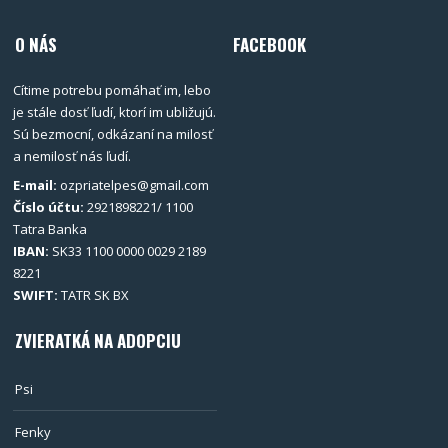
O NÁS
FACEBOOK
Cítime potrebu pomáhať im, lebo
je stále dosť ľudí, ktorí im ubližujú.
Sú bezmocní, odkázaní na milosť
a nemilosť nás ľudí.
E-mail:
ozpriatelpes@gmail.com
Číslo účtu:
2921898221/ 1100
Tatra Banka
IBAN:
SK33 1100 0000 0029 2189
8221
SWIFT:
TATR SK BX
ZVIERATKÁ NA ADOPCIU
Psi
Fenky