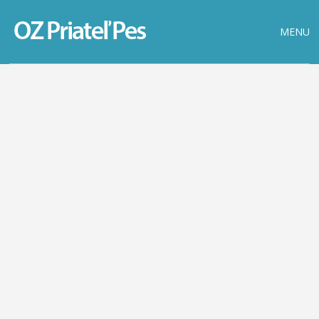
MENU
ĎALŠIE ZVIERATKÁ
JULA
DERRY
DOSPELÍ PSI / FENKA
DOSPELÍ PSI / PES
VIKTOR
DOSPELÍ PSI / PES
TEXAS
DOSPELÍ PSI / PES