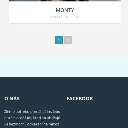
MONTY
DOSPELÍ PSI / PES
1
2
O NÁS
FACEBOOK
Cítime potrebu pomáhať im, lebo
je stále dosť ľudí, ktorí im ubližujú.
Sú bezmocní, odkázaní na milosť