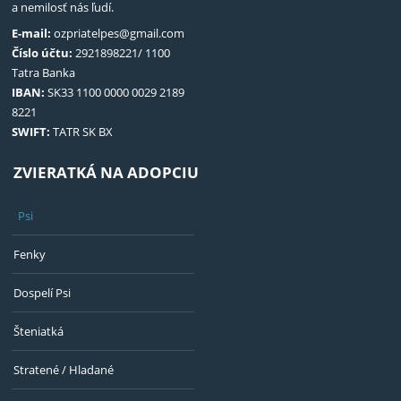
a nemilosť nás ľudí.
E-mail:
ozpriatelpes@gmail.com
Číslo účtu:
2921898221/ 1100
Tatra Banka
IBAN:
SK33 1100 0000 0029 2189
8221
SWIFT:
TATR SK BX
ZVIERATKÁ NA ADOPCIU
Psi
Fenky
Dospelí Psi
Šteniatká
Stratené / Hladané