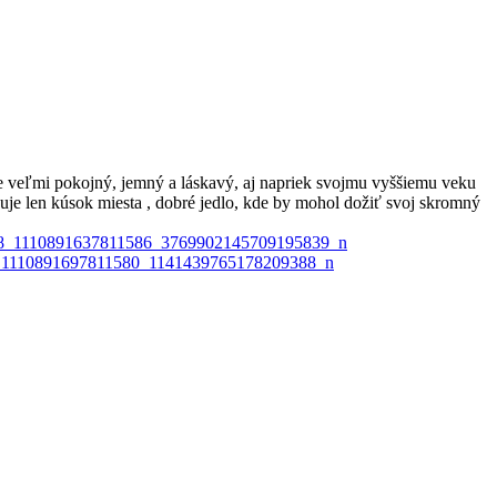
 je veľmi pokojný, jemný a láskavý, aj napriek svojmu vyššiemu veku
buje len kúsok miesta , dobré jedlo, kde by mohol dožiť svoj skromný