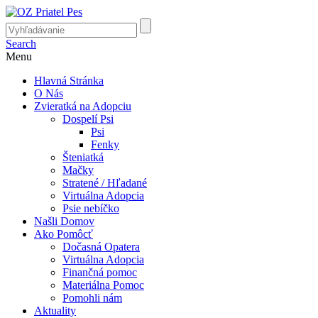
Search
Menu
Hlavná Stránka
O Nás
Zvieratká na Adopciu
Dospelí Psi
Psi
Fenky
Šteniatká
Mačky
Stratené / Hľadané
Virtuálna Adopcia
Psie nebíčko
Našli Domov
Ako Pomôcť
Dočasná Opatera
Virtuálna Adopcia
Finančná pomoc
Materiálna Pomoc
Pomohli nám
Aktuality