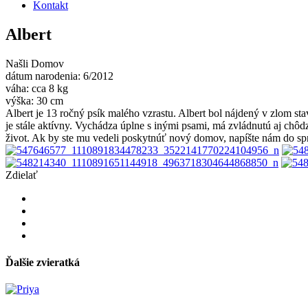
Kontakt
Albert
Našli Domov
dátum narodenia: 6/2012
váha: cca 8 kg
výška: 30 cm
Albert je 13 ročný psík malého vzrastu. Albert bol nájdený v zlom s
je stále aktívny. Vychádza úplne s inými psami, má zvládnutú aj chôd
život. Ak by ste mu vedeli poskytnúť nový domov, napíšte nám do s
Zdielať
Ďalšie zvieratká