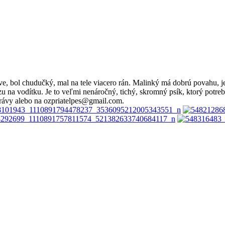
tave, bol chudučký, mal na tele viacero rán. Malinký má dobrú povahu,
zu na vodítku. Je to veľmi nenáročný, tichý, skromný psík, ktorý potre
právy alebo na ozpriatelpes@gmail.com.