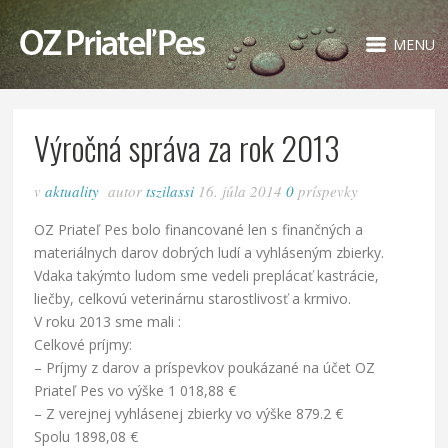
MENU
Výročná správa za rok 2013
v
aktuality
autor
tszilassi
16. júla 2014
0
príspevky
OZ Priateľ Pes bolo financované len s finančných a
materiálnych darov dobrých ludí a vyhláseným zbierky.
Vdaka takýmto ludom sme vedeli preplácať kastrácie,
liečby, celkovú veterinárnu starostlivosť a krmivo.
V roku 2013 sme mali :
Celkové príjmy:
– Príjmy z darov a príspevkov poukázané na účet OZ
Priateľ Pes vo výške 1 018,88 €
– Z verejnej vyhlásenej zbierky vo výške 879.2 €
Spolu 1898,08 €