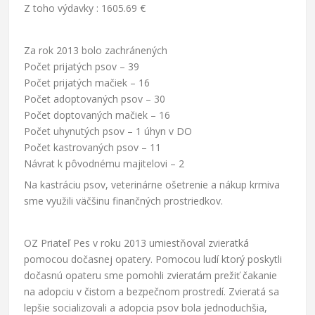
Z toho výdavky : 1605.69 €
Za rok 2013 bolo zachránených
Počet prijatých psov – 39
Počet prijatých mačiek – 16
Počet adoptovaných psov – 30
Počet doptovaných mačiek – 16
Počet uhynutých psov – 1 úhyn v DO
Počet kastrovaných psov – 11
Návrat k pôvodnému majitelovi – 2
Na kastráciu psov, veterinárne ošetrenie a nákup krmiva
sme využili väčšinu finančných prostriedkov.
OZ Priateľ Pes v roku 2013 umiestňoval zvieratká
pomocou dočasnej opatery. Pomocou ludí ktorý poskytli
dočasnú opateru sme pomohli zvieratám prežiť čakanie
na adopciu v čistom a bezpečnom prostredí. Zvieratá sa
lepšie socializovali a adopcia psov bola jednoduchšia,