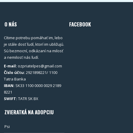
O NÁS
FACEBOOK
Cítime potrebu pomáhať im, lebo
je stále dosť ľudí, ktorí im ubližujú.
Sú bezmocní, odkázaní na milosť
a nemilosť nás ľudí.
E-mail:
ozpriatelpes@gmail.com
Číslo účtu:
2921898221/ 1100
Tatra Banka
IBAN:
SK33 1100 0000 0029 2189
8221
SWIFT:
TATR SK BX
ZVIERATKÁ NA ADOPCIU
Psi