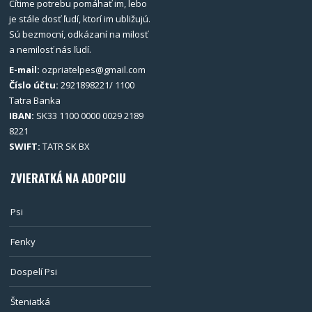
Cítime potrebu pomáhať im, lebo
je stále dosť ľudí, ktorí im ubližujú.
Sú bezmocní, odkázaní na milosť
a nemilosť nás ľudí.
E-mail:
ozpriatelpes@gmail.com
Číslo účtu:
2921898221/ 1100
Tatra Banka
IBAN:
SK33 1100 0000 0029 2189
8221
SWIFT:
TATR SK BX
ZVIERATKÁ NA ADOPCIU
Psi
Fenky
Dospelí Psi
Šteniatká